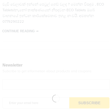
වැඩි වෙලාවක් ඉන්නේ පෙට්‍රල් ශෙඩ් වලද ? මෙන්න විසඳුම , ECO
Tablets!නැනෝ තාක්ෂණයෙන් නිපදවන ECO Tablets ඔබේ
වාහනයේ ඉන්ධන කාර්යක්ෂමතාව ඉහළ නංවයි. අමතන්න
0779290222
CONTINUE READING ➞
Newsletter
Subcribe to get information about products and coupons